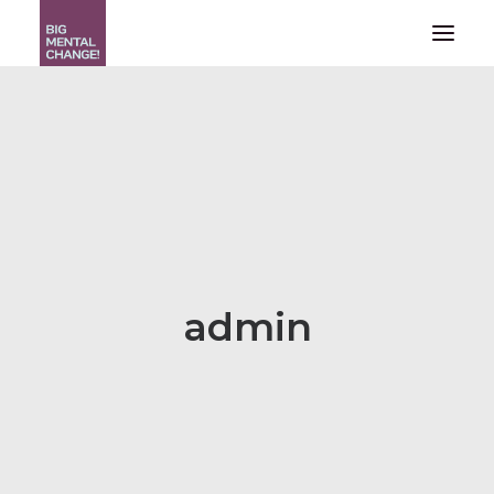
QUÉ HACEMOS
EQUIPO
EL PROBLEMA
PROYECTO
CONTACTA
admin